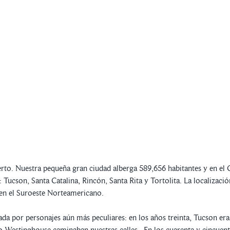
sierto. Nuestra pequeña gran ciudad alberga 589,656 habitantes y en 
 Tucson, Santa Catalina, Rincón, Santa Rita y Tortolita. La localizaci
re en el Suroeste Norteamericano.
a por personajes aún más peculiares: en los años treinta, Tucson era e
 Westinghouse caminaban nuestras calles. En los cuarenta y cincuenta,