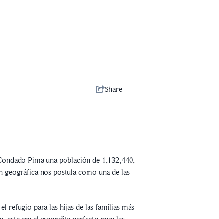
Share
el Condado Pima una población de 1,132,440,
ón geográfica nos postula como una de las
l refugio para las hijas de las familias más
 este era el escondite perfecto para las