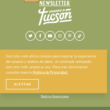
NEWSLETTER
Este sitio web utiliza cookies para mejorar la experiencia
del usuario y análisis de datos. Al continuar utilizando
Visit Tucson reconoce y respeta que
este sitio web, acepta su uso. Para más información,
Tucson se encuentra en las tierras y
consulte nuestra
Política de Privacidad.
territorios de los pueblos indígenas. Hoy
en día, Tucson es hogar de las tribus
ACEPTAR
Tohono O'odham y Yaqui. Para más
información, haga clic, aquí:
Cultura
Nativa Americana
.